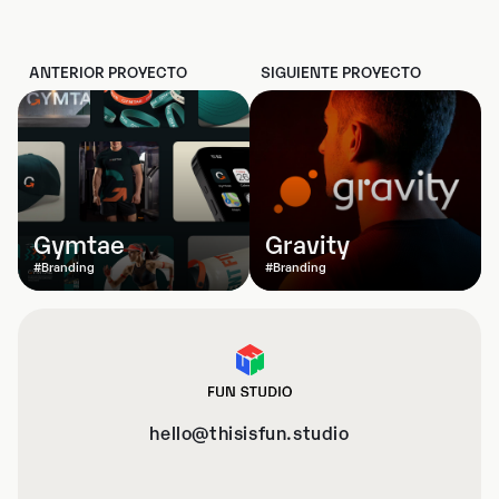
PREVIOUS PROJECT
NEXT PROJECT
ANTERIOR PROYECTO
SIGUIENTE PROYECTO
Gymtae
Gravity
#Branding
#Branding
hello@thisisfun.studio